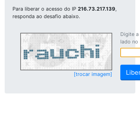
Para liberar o acesso
do IP
216.73.217.139
,
responda ao desafio abaixo.
Digite 
lado no
[trocar imagem]