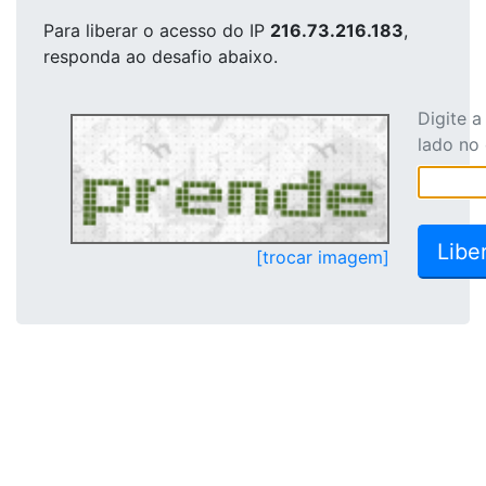
Para liberar o acesso
do IP
216.73.216.183
,
responda ao desafio abaixo.
Digite 
lado no
[trocar imagem]