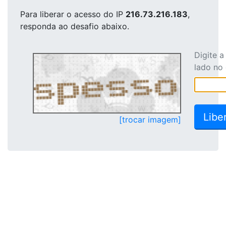
Para liberar o acesso
do IP
216.73.216.183
,
responda ao desafio abaixo.
Digite 
lado no
[trocar imagem]