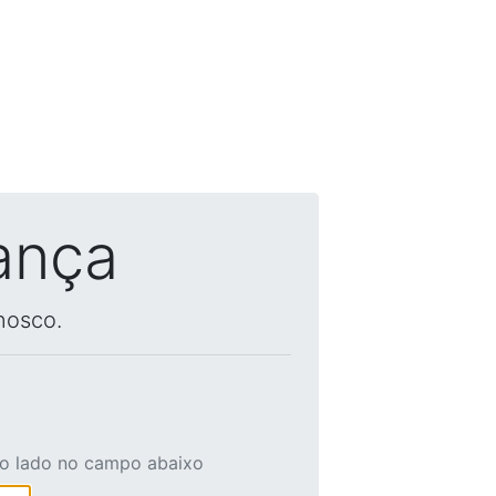
ança
nosco.
ao lado no campo abaixo