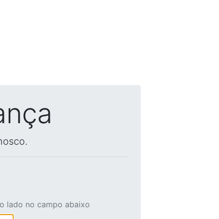
ança
nosco.
ao lado no campo abaixo