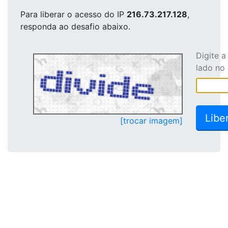
Para liberar o acesso
do IP
216.73.217.128
,
responda ao desafio abaixo.
Digite 
lado no
[trocar imagem]