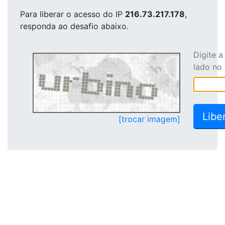
Para liberar o acesso
do IP
216.73.217.178
,
responda ao desafio abaixo.
Digite 
lado no
[trocar imagem]