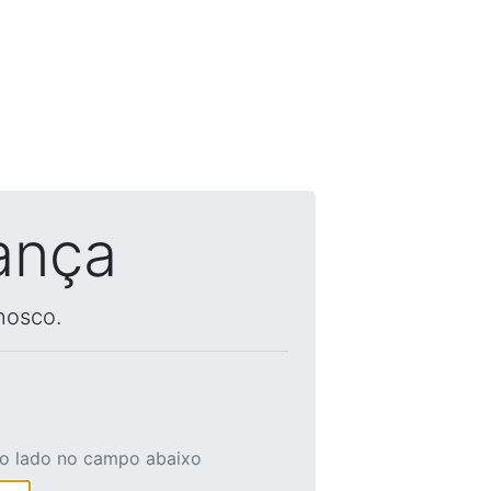
ança
nosco.
ao lado no campo abaixo