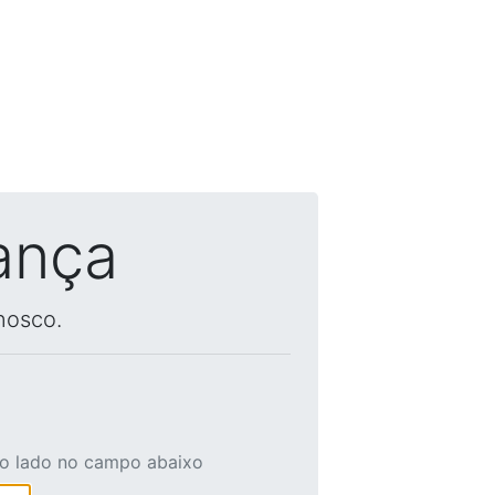
ança
nosco.
ao lado no campo abaixo