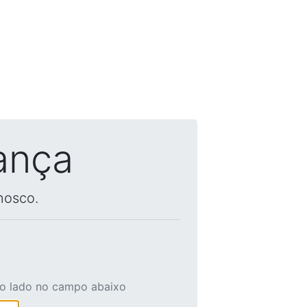
ança
nosco.
ao lado no campo abaixo