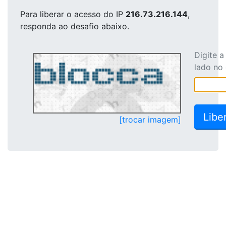
Para liberar o acesso
do IP
216.73.216.144
,
responda ao desafio abaixo.
Digite 
lado no
[trocar imagem]