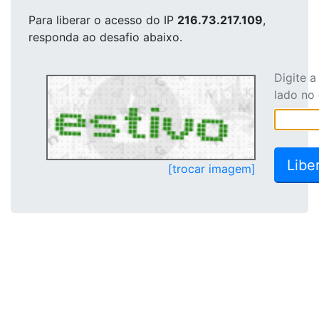
Para liberar o acesso
do IP
216.73.217.109
,
responda ao desafio abaixo.
Digite 
lado no
[trocar imagem]