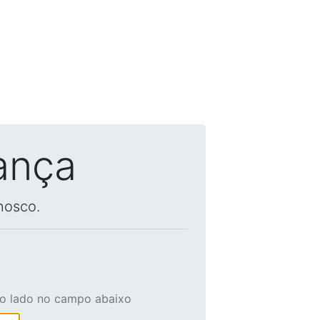
ança
nosco.
ao lado no campo abaixo