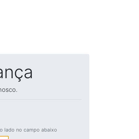
ança
nosco.
ao lado no campo abaixo