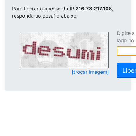
Para liberar o acesso
do IP
216.73.217.108
,
responda ao desafio abaixo.
Digite 
lado no
[trocar imagem]