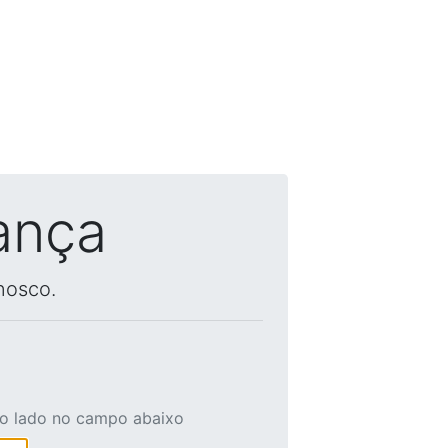
ança
nosco.
ao lado no campo abaixo