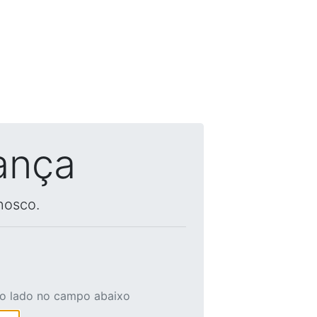
ança
nosco.
ao lado no campo abaixo